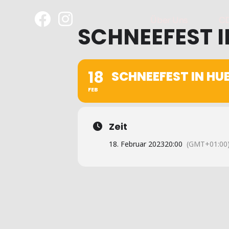
Über Uns
C
SCHNEEFEST I
18
SCHNEEFEST IN HU
FEB
Zeit
18. Februar 2023
20:00
(GMT+01:00