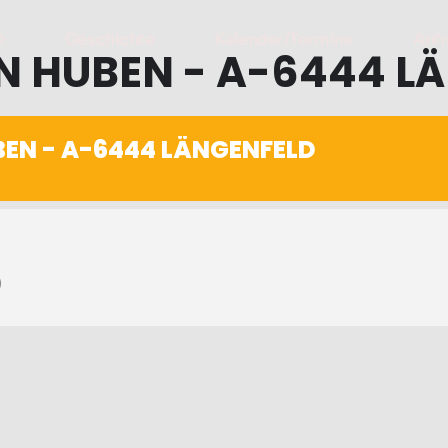
D
Geschichte
Kalender/Termine
Anfr
N HUBEN - A-6444 L
BEN - A-6444 LÄNGENFELD
)