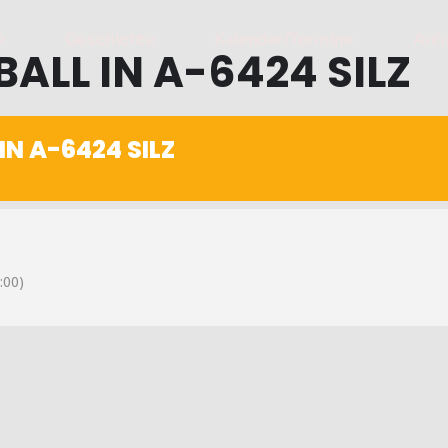
D
Geschichte
Kalender/Termine
Anfr
LL IN A-6424 SILZ
N A-6424 SILZ
:00)