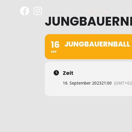
Über Uns
C
JUNGBAUERNBA
16
JUNGBAUERNBALL I
SEP
Zeit
16. September 2023
21:00
(GMT+02